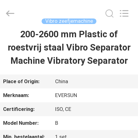
Machinery
(Henan)
Co.,
Ltd.
Vibro zeefjemachine
All
Rights
200-2600 mm Plastic of
HUIS
Reserved.
roestvrij staal Vibro Separator
PRODUCTEN
Machine Vibratory Separator
VR-
Place of Origin:
China
SHOW
Merknaam:
EVERSUN
Certificering:
ISO, CE
ONGEVEER
Model Number:
B
ONS
Min. bestelaantal:
1 set