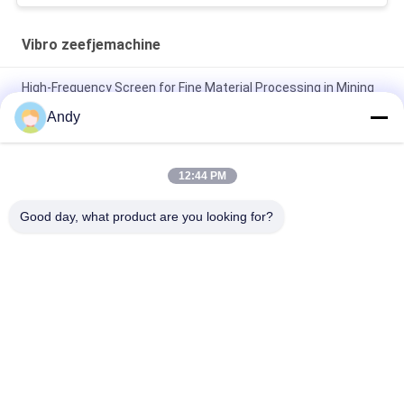
Vibro zeefjemachine
High-Frequency Screen for Fine Material Processing in Mining
and Building Materials
Andy
Hoogfrequentiescherm voor fijnkorrelige
materiaalclassificatie Trilzeefmachine
12:44 PM
Hoogfrequentiescherm met instelbare vibratieparameters
Good day, what product are you looking for?
voor nauwkeurige zeving
populaire categorieën
Alle
Draaiende 
Trillingsonderzoeksmachine
Onderzoeksmachine
De Machine Van Het 