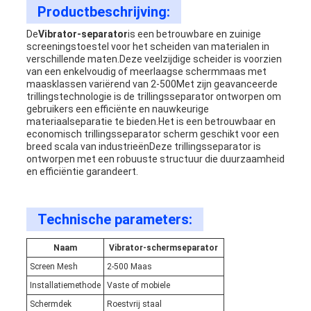
Productbeschrijving:
De
Vibrator-separator
is een betrouwbare en zuinige
screeningstoestel voor het scheiden van materialen in
verschillende maten.Deze veelzijdige scheider is voorzien
van een enkelvoudig of meerlaagse schermmaas met
maasklassen variërend van 2-500Met zijn geavanceerde
trillingstechnologie is de trillingsseparator ontworpen om
gebruikers een efficiënte en nauwkeurige
materiaalseparatie te bieden.Het is een betrouwbaar en
economisch trillingsseparator scherm geschikt voor een
breed scala van industrieënDeze trillingsseparator is
ontworpen met een robuuste structuur die duurzaamheid
en efficiëntie garandeert.
Technische parameters:
Naam
Vibrator-schermseparator
Screen Mesh
2-500 Maas
Installatiemethode
Vaste of mobiele
Schermdek
Roestvrij staal