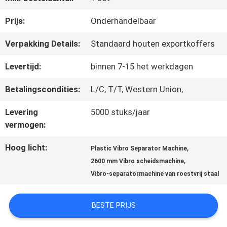
FABRIEKSREIS
Prijs:
Onderhandelbaar
Verpakking Details:
Standaard houten exportkoffers
KWALITEITSCONTROLE
Levertijd:
binnen 7-15 het werkdagen
Betalingscondities:
L/C, T/T, Western Union,
CONTACTEER
Levering
5000 stuks/jaar
ONS
vermogen:
Hoog licht:
,
VERZOEK
Plastic Vibro Separator Machine
,
2600 mm Vibro scheidsmachine
OM EEN
Vibro-separatormachine van roestvrij staal
CITAAT
BESTE PRIJS