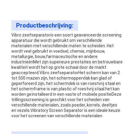
Productbeschrijving:
Vibro zeefseparator
is een soort geavanceerde screening
apparatuur die wordt gebruikt om verschillende
materialen met verschillende maten te scheiden. Het
wordt veel gebruikt in voedsel, chemie, mijnbouw,
metallurgie, bouw,farmaceutische en andere
industrieënMet zijn superieure prestaties en betrouwbare
kwaliteit wordt het op grote schaal door de markt
geaccepteerd.
Vibro zeefseparator
Het scherm kan van 2
tot 500 mazen zijn, het schermoppervlak kan glad of
geperforeerd zijn, het schermdek is van roestvrij staal en
het schermframe is van plastic of roestvrij staal.het kan
worden geïnstalleerd in een vaste of mobiele positieDeze
trillingsscreening is geschikt voor het scheiden van
verschillende materialen, zoals poeder, korrels, deeltjes
en vezels.Vibratory Screen Separator is een ideale keuze
voor het screenen van verschillende materialen.