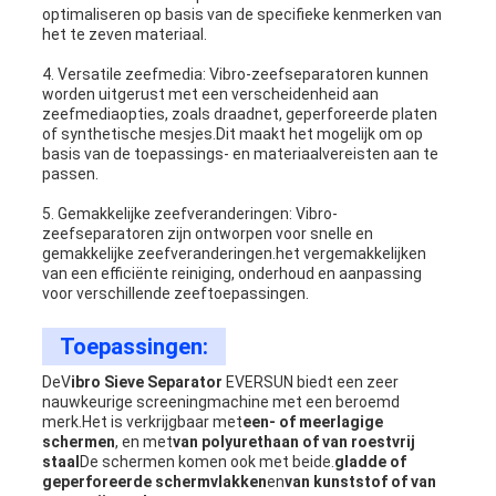
optimaliseren op basis van de specifieke kenmerken van
het te zeven materiaal.
4. Versatile zeefmedia: Vibro-zeefseparatoren kunnen
worden uitgerust met een verscheidenheid aan
zeefmediaopties, zoals draadnet, geperforeerde platen
of synthetische mesjes.Dit maakt het mogelijk om op
basis van de toepassings- en materiaalvereisten aan te
passen.
5. Gemakkelijke zeefveranderingen: Vibro-
zeefseparatoren zijn ontworpen voor snelle en
gemakkelijke zeefveranderingen.het vergemakkelijken
van een efficiënte reiniging, onderhoud en aanpassing
voor verschillende zeeftoepassingen.
Toepassingen:
De
V
ibro Sieve Separator
EVERSUN biedt een zeer
nauwkeurige screeningmachine met een beroemd
merk.Het is verkrijgbaar met
een- of meerlagige
schermen
, en met
van polyurethaan of van roestvrij
staal
De schermen komen ook met beide.
gladde of
geperforeerde schermvlakken
en
van kunststof of van