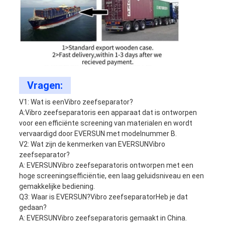
Vragen:
V1: Wat is een
Vibro zeefseparator
?
A:
Vibro zeefseparator
is een apparaat dat is ontworpen
voor een efficiënte screening van materialen en wordt
vervaardigd door EVERSUN met modelnummer B.
V2: Wat zijn de kenmerken van EVERSUN
Vibro
zeefseparator
?
A: EVERSUN
Vibro zeefseparator
is ontworpen met een
hoge screeningsefficiëntie, een laag geluidsniveau en een
gemakkelijke bediening.
Q3: Waar is EVERSUN?
Vibro zeefseparator
Heb je dat
gedaan?
A: EVERSUN
Vibro zeefseparator
is gemaakt in China.