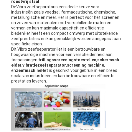
roestvrij staal
.
De
Vibro zeefseparator
is een ideale keuze voor
industrieën zoals voedsel, farmaceutische, chemische,
metallurgische en meer. Het is perfect voor het screenen
en zeven van materialen met verschillende maten en
vormen,en kan maximale capaciteit en efficiëntie
biedenHet heeft een compact ontwerp met uitstekende
zeefprestaties en kan gemakkelijk worden aangepast aan
specifieke eisen.
Dit.
Vibro zeefseparator
Het is een betrouwbare en
hoogwaardige machine voor een verscheidenheid aan
toepassingen.
trillingsscreeningstoestellen
,
schermsch
eider
,
vibratiezeefseparator
,
screening machine
,
en
zeefmachine
Het is geschikt voor gebruik in een breed
scala van industrieën en kan betrouwbare en efficiënte
prestaties leveren.