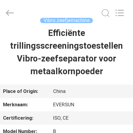
Machinery
(Henan)
Co.,
Ltd.
Vibro zeefjemachine
All
Rights
Efficiënte
HUIS
Reserved.
trillingsscreeningstoestellen
PRODUCTEN
Vibro-zeefseparator voor
metaalkornpoeder
VR-
SHOW
Place of Origin:
China
Merknaam:
EVERSUN
ONGEVEER
Certificering:
ISO, CE
ONS
Model Number:
B