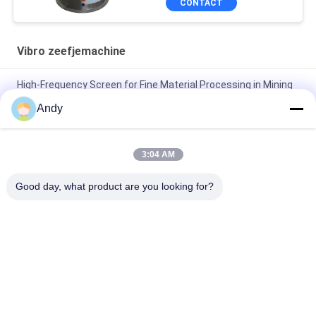
CONTACT
Vibro zeefjemachine
High-Frequency Screen for Fine Material Processing in Mining
and Building Materials
Andy
Hoogfrequentiescherm voor fijnkorrelige
materiaalclassificatie Trilzeefmachine
3:04 AM
Hoogfrequentiescherm met instelbare vibratieparameters
Good day, what product are you looking for?
voor nauwkeurige zeving
populaire categorieën
Alle
Draaiende 
Trillingsonderzoeksmachine
Onderzoeksmachine