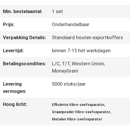
FABRIEKSREIS
Min. bestelaantal:
1 set
Prijs:
Onderhandelbaar
KWALITEITSCONTROLE
Verpakking Details:
Standaard houten exportkoffers
Levertijd:
binnen 7-15 het werkdagen
CONTACTEER
Betalingscondities:
L/C, T/T, Western Union,
ONS
MoneyGram
Levering
5000 stuks/jaar
VERZOEK
vermogen:
OM EEN
Hoog licht:
,
Efficiënte Vibro-zeefseparator
CITAAT
,
Graanpoeder Vibro-zeefseparator
Metalen Vibro-zeefseparator