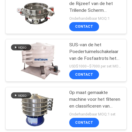
de Rijzeef van de het
Trillende Scherm
Dubbele Trillende Motor
Onderhandelbaar MOQ:1
van de graanbloem
CONTACT
Rechte
SUS-van de het
Poedertuimelschakelaar
van de Fosfaatrots het
Onderzoeksmachine
USD$1000~$7000 per set MOQ:1 reeks
CONTACT
Op maat gemaakte
machine voor het filteren
en classificeren van
poederdeeltjes van
Onderhandelbaar MOQ:1 set
roestvrij staal
CONTACT