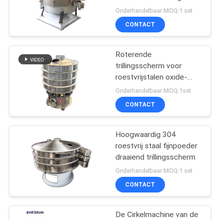
scherm van roestvrij
Onderhandelbaar MOQ:1 set
staal High Precision
CONTACT
Swinging Scherm
Roterende
trillingsscherm voor
roestvrijstalen oxide-
pigment, filter voor
Onderhandelbaar MOQ:1set
additieven en
CONTACT
onzuiverheden
Hoogwaardig 304
roestvrij staal fijnpoeder
draaiend trillingsscherm
Onderhandelbaar MOQ:1 set
CONTACT
De Cirkelmachine van de