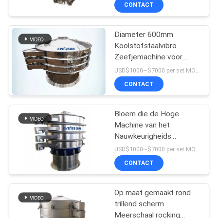
CONTACT
KWALITEITSCONTROLE
Diameter 600mm
Koolstofstaalvibro
CONTACTEER
Zeefjemachine voor
ONS
Houtskool
USD$1000~$7000 per set MOQ:1 reeks
CONTACT
VERZOEK
OM EEN
Bloem die de Hoge
Machine van het
CITAAT
Nauwkeurigheids
Trillingsonderzoek
USD$1000~$7000 per set MOQ:1 reeks
schudden
SITEMAP
CONTACT
PRIVACYBELEID
Op maat gemaakt rond
trillend scherm
Meerschaal rocking