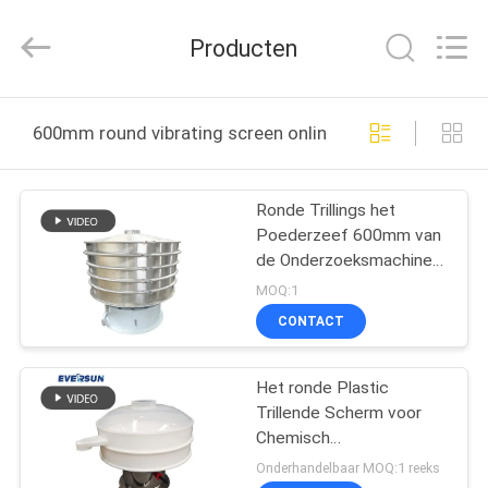
Machinery
(Henan)
Co.,
Producten
Ltd.
All
Rights
Reserved.
HUIS
600mm round vibrating screen online fabricage
PRODUCTEN
Ronde Trillings het
Poederzeef 600mm van
VR-
de Onderzoeksmachine
SHOW
Diameter
MOQ:1
CONTACT
ONGEVEER
Het ronde Plastic
ONS
Trillende Scherm voor
Chemisch
FABRIEKSREIS
Deeltjespoeder
Onderhandelbaar MOQ:1 reeks