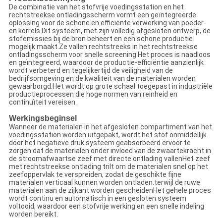
De combinatie van het stofvrije voedingsstation en het
rechtstreekse ontladingsscherm vormt een geïntegreerde
oplossing voor de schone en efficiënte verwerking van poeder-
en korrels.Dit systeem, met zijn volledig afgesloten ontwerp, de
stofemissies bij de bron beheert en een schone productie
mogelijk maakt.Ze vallen rechtstreeks in het rechtstreekse
ontladingsscherm voor snelle screening.Het proces is naadloos
en geïntegreerd, waardoor de productie-efficiëntie aanzienlijk
wordt verbeterd en tegelijkertijd de veiligheid van de
bedrijfsomgeving en de kwaliteit van de materialen worden
gewaarborgd.Het wordt op grote schaal toegepast in industriële
productieprocessen die hoge normen van reinheid en
continuïteit vereisen.
Werkingsbeginsel
Wanneer de materialen in het afgesloten compartiment van het
voedingsstation worden uitgepakt, wordt het stof onmiddellijk
door het negatieve druk systeem geabsorbeerd.ervoor te
zorgen dat de materialen onder invloed van de zwaartekracht in
de stroomafwaartse zeef met directe ontlading vallenHet zeef
met rechtstreekse ontlading trilt om de materialen snel op het
zeefoppervlak te verspreiden, zodat de geschikte fijne
materialen verticaal kunnen worden ontladen.terwijl de ruwe
materialen aan de zijkant worden gescheidenHet gehele proces
wordt continu en automatisch in een gesloten systeem
voltooid, waardoor een stofvrije werking en een snelle indeling
worden bereikt.