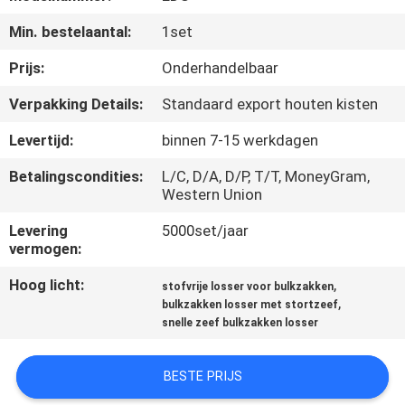
Min. bestelaantal:
1set
KWALITEITSCONTROLE
Prijs:
Onderhandelbaar
CONTACTEER
Verpakking Details:
Standaard export houten kisten
ONS
Levertijd:
binnen 7-15 werkdagen
Betalingscondities:
L/C, D/A, D/P, T/T, MoneyGram,
VERZOEK
Western Union
OM EEN
Levering
5000set/jaar
CITAAT
vermogen:
Hoog licht:
,
stofvrije losser voor bulkzakken
SITEMAP
,
bulkzakken losser met stortzeef
snelle zeef bulkzakken losser
PRIVACYBELEID
BESTE PRIJS