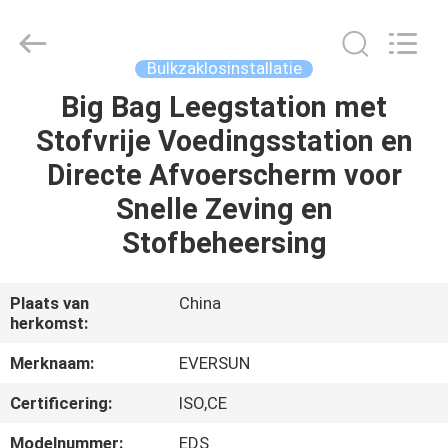
Machinery
(Henan)
Co.,
Ltd.
All
Bulkzaklosinstallatie
Rights
Reserved.
Big Bag Leegstation met
HUIS
Stofvrije Voedingsstation en
PRODUCTEN
Directe Afvoerscherm voor
Snelle Zeving en
VR-
Stofbeheersing
SHOW
Plaats van
China
herkomst:
ONGEVEER
ONS
Merknaam:
EVERSUN
Certificering:
ISO,CE
FABRIEKSREIS
Modelnummer:
EDS