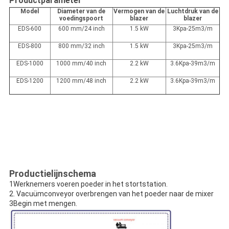
Productparameter
Model
Diameter van de
Vermogen van de
Luchtdruk van de
voedingspoort
blazer
blazer
EDS-600
600 mm/24 inch
1.5 kW
3Kpa-25m3/m
EDS-800
800 mm/32 inch
1.5 kW
3Kpa-25m3/m
EDS-1000
1000 mm/40 inch
2.2 kW
3.6Kpa-39m3/m
EDS-1200
1200 mm/48 inch
2.2 kW
3.6Kpa-39m3/m
Productielijnschema
1Werknemers voeren poeder in het stortstation.
2. Vacuümconveyor overbrengen van het poeder naar de mixer
3Begin met mengen.