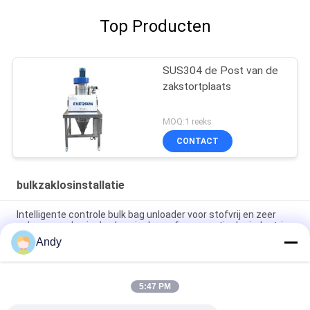
Top Producten
SUS304 de Post van de
zakstortplaats
MOQ:1 reeks
CONTACT
bulkzaklosinstallatie
Intelligente controle bulk bag unloader voor stofvrij en zeer
schoon voeden in de chemische en farmaceutische industrie
Andy
Schoon en stofvrij werkomgeving Hoog gespecialiseerde
bulkzak-losser voor materiaalbehandeling
5:47 PM
Big Bag Leegstation met Stofvrije Voedingsstation en Directe
Afvoerscherm voor Snelle Zeving en Stofbeheersing