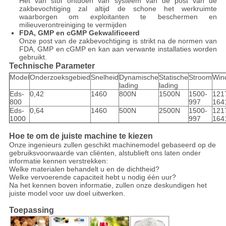
Het van stof ontdoen van systeem van de post van de
zakbevochtiging zal altijd de schone het werkruimte
waarborgen om exploitanten te beschermen en
milieuverontreiniging te vermijden
FDA, GMP en cGMP Gekwalificeerd
Onze post van de zakbevochtiging is strikt na de normen van
FDA, GMP en cGMP en kan aan verwante installaties worden
gebruikt.
Technische Parameter
Model
Onderzoeksgebied
Snelheid
Dynamische
Statische
Stroom
Win
lading
lading
Eds-
0,42
1460
800N
1500N
1500-
121
800
997
164
Eds-
0,64
1460
500N
2500N
1500-
121
1000
997
164
Hoe te om de juiste machine te kiezen
Onze ingenieurs zullen geschikt machinemodel gebaseerd op de
gebruiksvoorwaarde van cliënten, alstublieft ons laten onder
informatie kennen verstrekken:
Welke materialen behandelt u en de dichtheid?
Welke vervoerende capaciteit hebt u nodig één uur?
Na het kennen boven informatie, zullen onze deskundigen het
juiste model voor uw doel uitwerken.
Toepassing