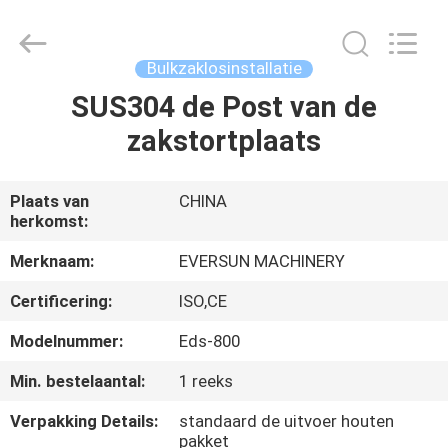
Machinery
(Henan)
Co.,
Ltd.
All
Bulkzaklosinstallatie
Rights
Reserved.
SUS304 de Post van de
HUIS
zakstortplaats
PRODUCTEN
Plaats van
CHINA
herkomst:
VR-
SHOW
Merknaam:
EVERSUN MACHINERY
Certificering:
ISO,CE
ONGEVEER
Modelnummer:
Eds-800
ONS
Min. bestelaantal:
1 reeks
Verpakking Details:
standaard de uitvoer houten
FABRIEKSREIS
pakket