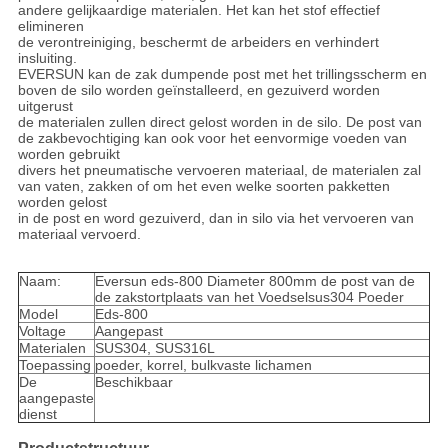
andere gelijkaardige materialen. Het kan het stof effectief
elimineren
de verontreiniging, beschermt de arbeiders en verhindert
insluiting.
EVERSUN kan de zak dumpende post met het trillingsscherm en
boven de silo worden geïnstalleerd, en gezuiverd worden
uitgerust
de materialen zullen direct gelost worden in de silo. De post van
de zakbevochtiging kan ook voor het eenvormige voeden van
worden gebruikt
divers het pneumatische vervoeren materiaal, de materialen zal
van vaten, zakken of om het even welke soorten pakketten
worden gelost
in de post en word gezuiverd, dan in silo via het vervoeren van
materiaal vervoerd.
Naam:
Eversun eds-800 Diameter 800mm de post van de
de zakstortplaats van het Voedselsus304 Poeder
Model
Eds-800
Voltage
Aangepast
Materialen
SUS304, SUS316L
Toepassing
poeder, korrel, bulkvaste lichamen
De
Beschikbaar
aangepaste
dienst