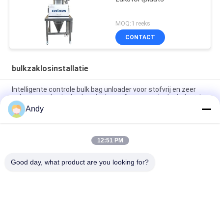
MOQ:1 reeks
CONTACT
bulkzaklosinstallatie
Intelligente controle bulk bag unloader voor stofvrij en zeer
schoon voeden in de chemische en farmaceutische industrie
Andy
Schoon en stofvrij werkomgeving Hoog gespecialiseerde
bulkzak-losser voor materiaalbehandeling
12:51 PM
Big Bag Leegstation met Stofvrije Voedingsstation en Directe
Afvoerscherm voor Snelle Zeving en Stofbeheersing
Good day, what product are you looking for?
populaire categorieën
Alle
Draaiende 
Trillingsonderzoeksmachine
Onderzoeksmachine