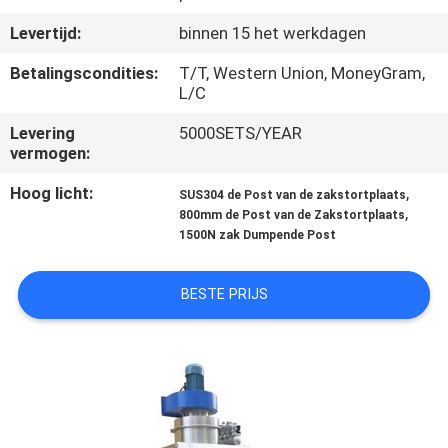
Levertijd:
binnen 15 het werkdagen
KWALITEITSCONTROLE
Betalingscondities:
T/T, Western Union, MoneyGram,
L/C
CONTACTEER
Levering
5000SETS/YEAR
ONS
vermogen:
Hoog licht:
,
SUS304 de Post van de zakstortplaats
VERZOEK
,
800mm de Post van de Zakstortplaats
OM EEN
1500N zak Dumpende Post
CITAAT
BESTE PRIJS
SITEMAP
PRIVACYBELEID