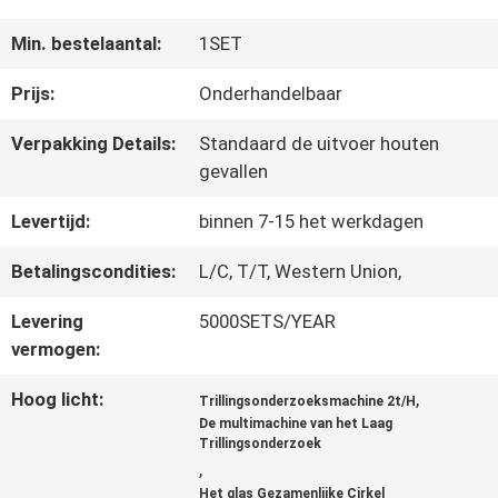
FABRIEKSREIS
Min. bestelaantal:
1SET
Prijs:
Onderhandelbaar
KWALITEITSCONTROLE
Verpakking Details:
Standaard de uitvoer houten
gevallen
CONTACTEER
Levertijd:
binnen 7-15 het werkdagen
ONS
Betalingscondities:
L/C, T/T, Western Union,
Levering
5000SETS/YEAR
VERZOEK
vermogen:
OM EEN
Hoog licht:
,
Trillingsonderzoeksmachine 2t/H
CITAAT
De multimachine van het Laag
Trillingsonderzoek
,
Het glas Gezamenlijke Cirkel