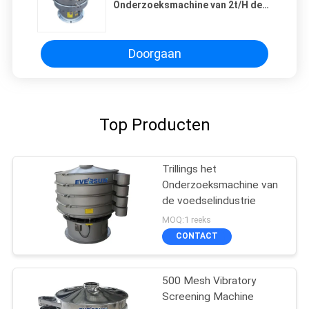
Onderzoeksmachine van 2t/H de
Trillings Filtrerende Materialen
voor Glascomplex
Doorgaan
Top Producten
Trillings het
Onderzoeksmachine van
de voedselindustrie
MOQ:1 reeks
CONTACT
500 Mesh Vibratory
Screening Machine