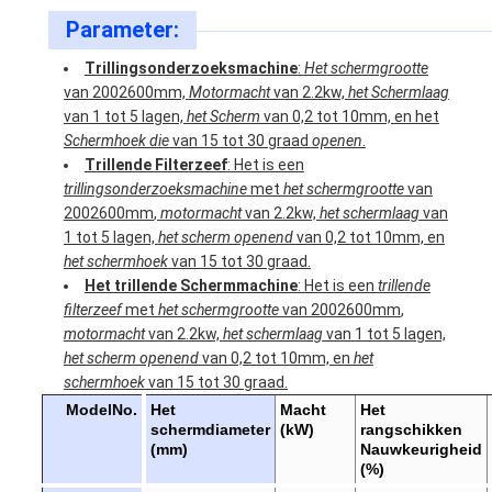
Parameter:
Trillingsonderzoeksmachine
:
Het schermgrootte
van 2002600mm,
Motormacht
van 2.2kw,
het Schermlaag
van 1 tot 5 lagen,
het Scherm
van 0,2 tot 10mm, en het
Schermhoek die
van 15 tot 30 graad
openen
.
Trillende Filterzeef
: Het is een
trillingsonderzoeksmachine
met
het schermgrootte
van
2002600mm
,
motormacht
van 2.2kw,
het schermlaag
van
1 tot 5 lagen,
het scherm openend
van 0,2 tot 10mm, en
het schermhoek
van 15 tot 30 graad.
Het trillende Schermmachine
: Het is een
trillende
filterzeef
met
het schermgrootte
van
2002600mm
,
motormacht
van 2.2kw,
het schermlaag
van 1 tot 5 lagen,
het scherm openend
van 0,2 tot 10mm, en
het
schermhoek
van 15 tot 30 graad.
ModelNo.
Het
Macht
Het
schermdiameter
(kW)
rangschikken
(mm)
Nauwkeurigheid
(%)