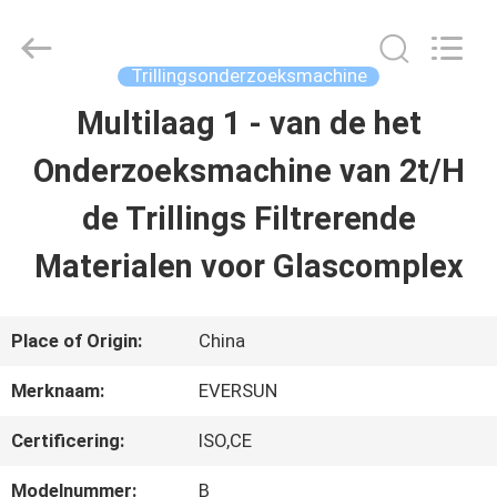
Machinery
(Henan)
Co.,
Ltd.
Trillingsonderzoeksmachine
All
Rights
Multilaag 1 - van de het
HUIS
Reserved.
Onderzoeksmachine van 2t/H
PRODUCTEN
de Trillings Filtrerende
Materialen voor Glascomplex
VR-
SHOW
Place of Origin:
China
Merknaam:
EVERSUN
ONGEVEER
Certificering:
ISO,CE
ONS
Modelnummer:
B