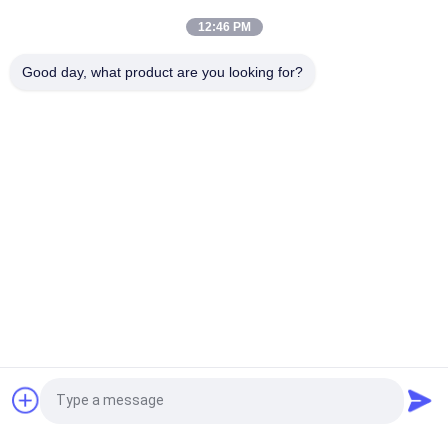
12:46 PM
Vibrerende Zeefmachine met Driedimensionale
Bewegingstraject voor het Zeven van Korrelige en
Good day, what product are you looking for?
Poedervormige Materialen
populaire categorieën
Alle
Draaiende 
Trillingsonderzoeksmachine
Onderzoeksmachine
De Machine Van Het 
Bulkzaklosinstallatie
Tuimelschakelaaronderzoek
De Machine Van De 
Vacuümtransportbandsystemen
Lintmixer
Poeder Die Machine 
Pulverizer Molen 
Vraag een offerte aan
Zeven
Machine