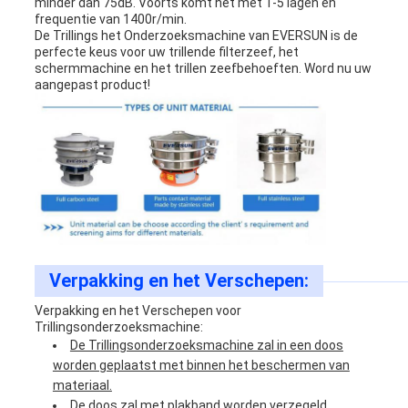
minder dan 75dB. Voorts komt het met 1-5 lagen en
frequentie van 1400r/min.
De Trillings het Onderzoeksmachine van EVERSUN is de
perfecte keus voor uw trillende filterzeef, het
schermmachine en het trillen zeefbehoeften. Word nu uw
aangepast product!
Verpakking en het Verschepen:
Verpakking en het Verschepen voor
Trillingsonderzoeksmachine:
De Trillingsonderzoeksmachine zal in een doos
worden geplaatst met binnen het beschermen van
materiaal.
De doos zal met plakband worden verzegeld.