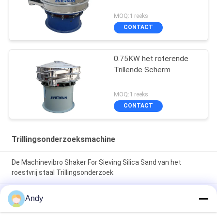
MOQ:1 reeks
CONTACT
0.75KW het roterende
Trillende Scherm
MOQ:1 reeks
CONTACT
Trillingsonderzoeksmachine
De Machinevibro Shaker For Sieving Silica Sand van het
roestvrij staal Trillingsonderzoek
Trilzeefmachine die gebruik maakt van
Andy
spiraalpatroonmateriaalbeweging op het schermoppervlak
voor scheiding van fijne en grove materialen