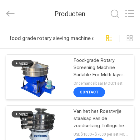
Machinery
(Henan)
Co.,
Producten
Ltd.
All
Rights
Reserved.
HUIS
food grade rotary sieving machine online fabricage
PRODUCTEN
Food-grade Rotary
Screening Machine
VR-
Suitable For Multi-layer
SHOW
Screening Requirements
Onderhandelbaar MOQ:1 set
In The Food And
CONTACT
Chemical Industries
ONGEVEER
Van het het Roestvrije
ONS
staalsap van de
voedselrang Trillings het
FABRIEKSREIS
Onderzoeksmachine
USD$1000~$7000 per set MOQ:1 reeks