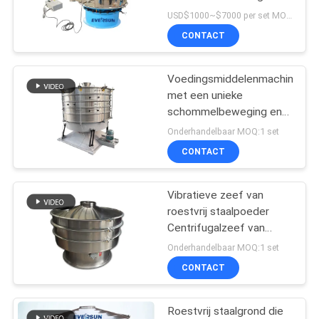
USD$1000~$7000 per set MOQ:1 reeks
CONTACT
Voedingsmiddelenmachine
met een unieke
schommelbeweging en
een grote
Onderhandelbaar MOQ:1 set
verwerkingscapaciteit
CONTACT
voor het scheiden van
granen
Vibratieve zeef van
roestvrij staalpoeder
Centrifugalzeef van
levensmiddelenkwaliteit
Onderhandelbaar MOQ:1 set
CONTACT
Roestvrij staalgrond die