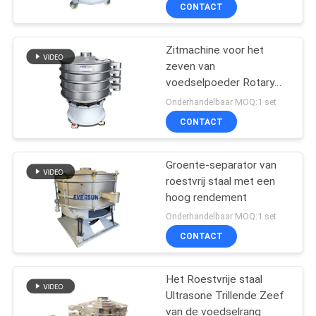
CONTACT
KWALITEITSCONTROLE
Zitmachine voor het
zeven van
CONTACTEER
voedselpoeder Rotary
ONS
Sieve Machine voor de
Onderhandelbaar MOQ:1 set
verwerking van tarwe
CONTACT
meel zetmeel
VERZOEK
OM EEN
Groente-separator van
roestvrij staal met een
CITAAT
hoog rendement
Onderhandelbaar MOQ:1 set
SITEMAP
CONTACT
PRIVACYBELEID
Het Roestvrije staal
Ultrasone Trillende Zeef
van de voedselrang