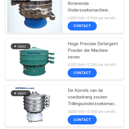
Roterende
Onderzoeksmachine
sorteren
USD$1000~$7000 per set MOQ:1 reeks
CONTACT
Hoge Precisie Detergent
Poeder die Machine
zeven
USD$1000~$7000 per set MOQ:1 reeks
CONTACT
De Korrels van de
voedselrang zouten
Trillingsonderzoeksmachine
om Ruwe Boete Te
USD$1000~$7000 per set MOQ:1
ziften
CONTACT