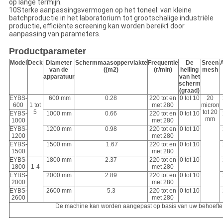
op lange termijn.
10Sterke aanpassingsvermogen op het toneel: van kleine
batchproductie in het laboratorium tot grootschalige industriële
productie, efficiënte screening kan worden bereikt door
aanpassing van parameters.
Productparameter
Model
Deck
Diameter
Schermmaasoppervlakte
Frequentie
De
Sreen
van de
((m2)
(r/min)
helling
mesh
apparatuur
van het
scherm
(graad)
EYBS-
600 mm
0.28
220 tot en
0 tot 10
20
600
1 tot
met 280
micron
5
tot 20
EYBS-
1000 mm
0.66
220 tot en
0 tot 10
mm
1000
met 280
EYBS-
1200 mm
0.98
220 tot en
0 tot 10
1200
met 280
EYBS-
1500 mm
1.67
220 tot en
0 tot 10
1500
met 280
EYBS-
1800 mm
2.37
220 tot en
0 tot 10
1800
1-4
met 280
EYBS-
2000 mm
2.89
220 tot en
0 tot 10
2000
met 280
EYBS-
2600 mm
5.3
220 tot en
0 tot 10
2600
met 280
De machine kan worden aangepast op basis van uw behoefte