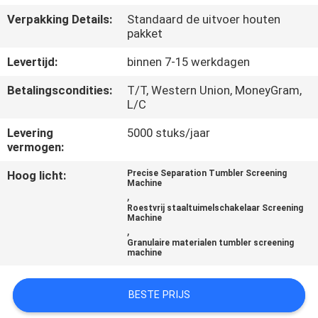
Verpakking Details:
Standaard de uitvoer houten
KWALITEITSCONTROLE
pakket
Levertijd:
binnen 7-15 werkdagen
CONTACTEER
Betalingscondities:
T/T, Western Union, MoneyGram,
ONS
L/C
Levering
5000 stuks/jaar
VERZOEK
vermogen:
OM EEN
Hoog licht:
Precise Separation Tumbler Screening
Machine
CITAAT
,
Roestvrij staaltuimelschakelaar Screening
Machine
,
SITEMAP
Granulaire materialen tumbler screening
machine
PRIVACYBELEID
BESTE PRIJS