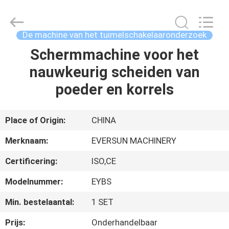
Machinery
(Henan)
Co.,
Ltd.
All
De machine van het tuimelschakelaaronderzoek
Rights
Reserved.
Schermmachine voor het
HUIS
nauwkeurig scheiden van
PRODUCTEN
poeder en korrels
VR-
Place of Origin:
CHINA
SHOW
Merknaam:
EVERSUN MACHINERY
Certificering:
ISO,CE
ONGEVEER
Modelnummer:
EYBS
ONS
Min. bestelaantal:
1 SET
FABRIEKSREIS
Prijs:
Onderhandelbaar