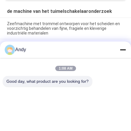
de machine van het tuimelschakelaaronderzoek
Zeefmachine met trommel ontworpen voor het scheiden en
voorzichtig behandelen van fijne, fragiele en kleverige
industriële materialen
Tumbler zeefmachine ontworpen voor eenvoudig onderhoud
Andy
en zachte zeving van fragiele, fijne en kleverige materialen in
de industrie
Hoogcapaciteit Trommelzeefmachine Biedt Meerlaagse
1:08 AM
Deeltjesgrootteclassificatie en Stabiele Werking met Lage
Geluids- en Stofpreventie
Good day, what product are you looking for?
populaire categorieën
Alle
Draaiende 
Trillingsonderzoeksmachine
Onderzoeksmachine
De Machine Van Het 
Bulkzaklosinstallatie