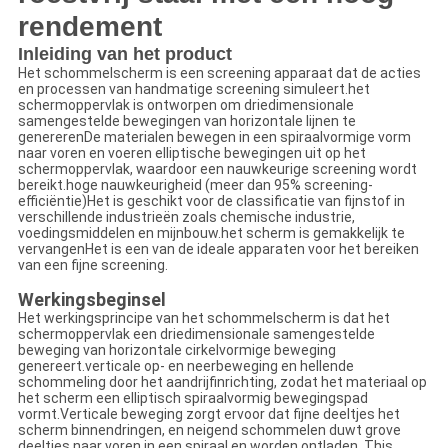
rendement
Inleiding van het product
Het schommelscherm is een screening apparaat dat de acties
en processen van handmatige screening simuleert.het
schermoppervlak is ontworpen om driedimensionale
samengestelde bewegingen van horizontale lijnen te
genererenDe materialen bewegen in een spiraalvormige vorm
naar voren en voeren elliptische bewegingen uit op het
schermoppervlak, waardoor een nauwkeurige screening wordt
bereikt.hoge nauwkeurigheid (meer dan 95% screening-
efficiëntie)Het is geschikt voor de classificatie van fijnstof in
verschillende industrieën zoals chemische industrie,
voedingsmiddelen en mijnbouw.het scherm is gemakkelijk te
vervangenHet is een van de ideale apparaten voor het bereiken
van een fijne screening.
Werkingsbeginsel
Het werkingsprincipe van het schommelscherm is dat het
schermoppervlak een driedimensionale samengestelde
beweging van horizontale cirkelvormige beweging
genereert.verticale op- en neerbeweging en hellende
schommeling door het aandrijfinrichting, zodat het materiaal op
het scherm een elliptisch spiraalvormig bewegingspad
vormt.Verticale beweging zorgt ervoor dat fijne deeltjes het
scherm binnendringen, en neigend schommelen duwt grove
deeltjes naar voren in een spiraal en worden ontladen. This