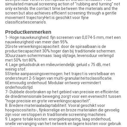
simulated manual screening action of "rubbing and turning" not
only extends the contact time between the materials and the
screen but also achieves efficient screening through a gentle
movement trajectoryHet is geschikt voor fijne
classificatiescenario's.
Productkenmerken
1- Hoge nauwkeurigheid: fijn screenen van 0,074-5 mm, met een
nauwkeurigheid van meer dan 95%.
2Grote verwerkingscapaciteit: door de spiraalbaan is de
productiecapaciteit 30% hoger dan bij traditionele schermen.
3Duurzaam schermmaas: laag slijtage, levensduur verlengd
met 50% tot 80%.
4. Lage geluidsdruk en milieuvriendelijk: geluid ≤ 75 dB, met
weinig stof.
5Sterke aanpassingsvermogen: het traject is verstelbaar en
ondersteunt 2-5 lagen van multi-granulariteitsclassificatie.
6Eenvoudig onderhoud: Modulair ontwerp vermindert
onderhoudstijd.
7- Dubbele doorbraken op het gebied van precisie en efficiëntie:
de driedimensionale beweging zorgt voor een evenwicht tussen
"hoge precisie en grote verwerkingscapaciteit".
8. Bredere materiaaladaptabiliteit: Vooral geschikt voor
hoogviscositeits-, fijnkorrelige en broze materialen die gevoelig
zijn voor verstoppen in traditionele screening machines.
9. Lagere totale kosten: energiebesparing, laag onderhoud,
snelle vervanging van het netwerk en lagere kosten voor gebruik