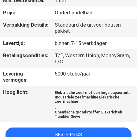
Min. bestelaantal:
1 set
KWALITEITSCONTROLE
Prijs:
Onderhandelbaar
Verpakking Details:
Standaard de uitvoer houten
pakket
CONTACTEER
ONS
Levertijd:
binnen 7-15 werkdagen
Betalingscondities:
T/T, Western Union, MoneyGram,
VERZOEK
L/C
OM EEN
Levering
5000 stuks/jaar
vermogen:
CITAAT
Hoog licht:
,
Elektrische zeef met een hoge capaciteit
Industriële zeefmachine Elektrische
SITEMAP
zeefmachine
,
Chemische grondstoffen Elektriciteit
Tumbler Sieve
PRIVACYBELEID
BESTE PRIJS