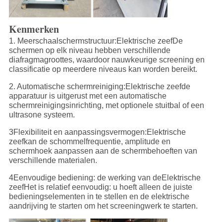
Kenmerken
1. Meerschaalschermstructuur:
Elektrische zeef
De
schermen op elk niveau hebben verschillende
diafragmagroottes, waardoor nauwkeurige screening en
classificatie op meerdere niveaus kan worden bereikt.
2. Automatische schermreiniging:
Elektrische zeef
de
apparatuur is uitgerust met een automatische
schermreinigingsinrichting, met optionele stuitbal of een
ultrasone systeem.
3Flexibiliteit en aanpassingsvermogen:
Elektrische
zeef
kan de schommelfrequentie, amplitude en
schermhoek aanpassen aan de schermbehoeften van
verschillende materialen.
4Eenvoudige bediening: de werking van de
Elektrische
zeef
Het is relatief eenvoudig: u hoeft alleen de juiste
bedieningselementen in te stellen en de elektrische
aandrijving te starten om het screeningwerk te starten.