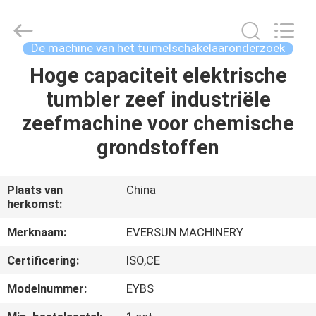
Machinery
(Henan)
Co.,
Ltd.
All
De machine van het tuimelschakelaaronderzoek
Rights
Reserved.
Hoge capaciteit elektrische
HUIS
tumbler zeef industriële
PRODUCTEN
zeefmachine voor chemische
grondstoffen
VR-
SHOW
Plaats van
China
herkomst:
ONGEVEER
Merknaam:
EVERSUN MACHINERY
ONS
Certificering:
ISO,CE
Modelnummer:
EYBS
FABRIEKSREIS