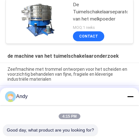
De
Tuimelschakelaarseparator
van het melkpoeder
MOQ:1 reeks
CONTACT
de machine van het tuimelschakelaaronderzoek
Zeefmachine met trommel ontworpen voor het scheiden en
voorzichtig behandelen van fijne, fragiele en kleverige
industriële materialen
Tumbler zeefmachine ontworpen voor eenvoudig onderhoud
Andy
en zachte zeving van fragiele, fijne en kleverige materialen in
de industrie
Hoogcapaciteit Trommelzeefmachine Biedt Meerlaagse
4:15 PM
Deeltjesgrootteclassificatie en Stabiele Werking met Lage
Geluids- en Stofpreventie
Good day, what product are you looking for?