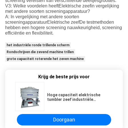
screening vereisten van verschillende deeltjesgroottes.
V3: Welke voordelen heeft
Elektrische zeef
in vergelijking
met andere soorten screeningapparatuur?
A: In vergelijking met andere soorten
screeningapparatuur
Elektrische zeef
De testmethoden
hebben een hogere screening nauwkeurigheid, screening
efficiëntie en flexibiliteit.
het industriële ronde trillende scherm
Rondschrijven die zevend machine trillen
grote capaciteit roterende het zeven machine
Krijg de beste prijs voor
Hoge capaciteit elektrische
tumbler zeef industriële
zeefmachine voor chemische
grondstoffen
Doorgaan