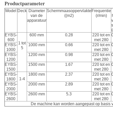
Productparameter
Model
Deck
Diameter
Schermmaasoppervlakte
Frequentie
van de
((m2)
(r/min)
apparatuur
EYBS-
600 mm
0.28
220 tot en
0
600
met 280
1 tot
EYBS-
1000 mm
0.66
220 tot en
0
5
1000
met 280
EYBS-
1200 mm
0.98
220 tot en
0
1200
met 280
EYBS-
1500 mm
1.67
220 tot en
0
1500
met 280
EYBS-
1800 mm
2.37
220 tot en
0
1-4
1800
met 280
EYBS-
2000 mm
2.89
220 tot en
0
2000
met 280
EYBS-
2600 mm
5.3
220 tot en
0
2600
met 280
De machine kan worden aangepast op basis 