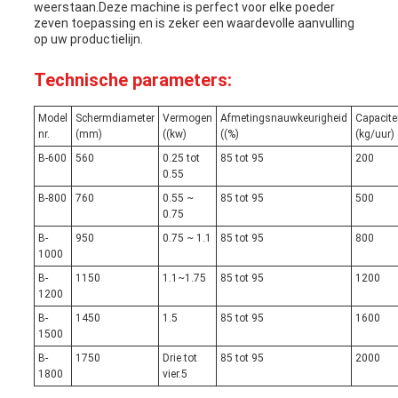
weerstaan.Deze machine is perfect voor elke poeder
zeven toepassing en is zeker een waardevolle aanvulling
op uw productielijn.
Technische parameters:
Model
Schermdiameter
Vermogen
Afmetingsnauwkeurigheid
Capacite
nr.
(mm)
((kw)
((%)
(kg/uur)
B-600
560
0.25 tot
85 tot 95
200
0.55
B-800
760
0.55 ~
85 tot 95
500
0.75
B-
950
0.75 ~ 1.1
85 tot 95
800
1000
B-
1150
1.1~1.75
85 tot 95
1200
1200
B-
1450
1.5
85 tot 95
1600
1500
B-
1750
Drie tot
85 tot 95
2000
1800
vier.5