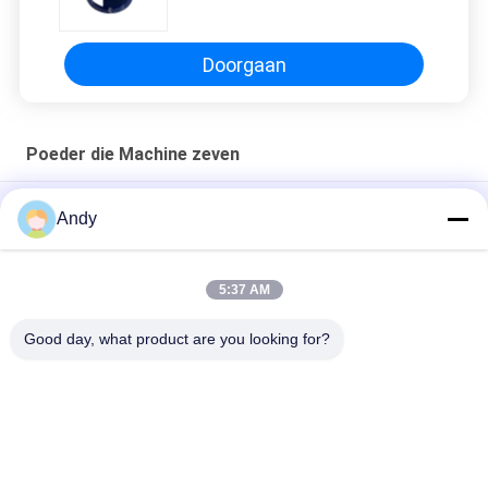
machine vibratie zeef
Doorgaan
Poeder die Machine zeven
Hoogfrequente zeefmachine voor het zeven van poeder
Andy
Hoogwaardige poederseparatiepoedersiffermachine met 1-5
lagen
5:37 AM
Roestvrij staal poeder screening machine op maat voor uw
Good day, what product are you looking for?
screening behoeften
populaire categorieën
Alle