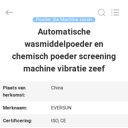
Machinery
(Henan)
Co.,
Ltd.
Poeder die Machine zeven
All
Rights
Automatische
HUIS
Reserved.
wasmiddelpoeder en
PRODUCTEN
chemisch poeder screening
machine vibratie zeef
VR-
SHOW
Plaats van
China
herkomst:
ONGEVEER
Merknaam:
EVERSUN
ONS
Certificering:
ISO, CE