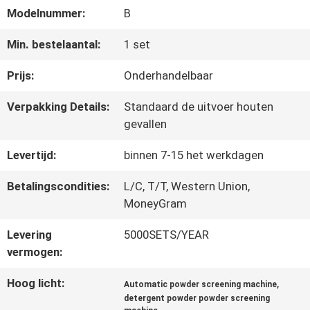
Modelnummer:
B
FABRIEKSREIS
Min. bestelaantal:
1 set
KWALITEITSCONTROLE
Prijs:
Onderhandelbaar
Verpakking Details:
Standaard de uitvoer houten
CONTACTEER
gevallen
ONS
Levertijd:
binnen 7-15 het werkdagen
Betalingscondities:
L/C, T/T, Western Union,
MoneyGram
VERZOEK
OM EEN
Levering
5000SETS/YEAR
vermogen:
CITAAT
Hoog licht:
,
Automatic powder screening machine
detergent powder powder screening