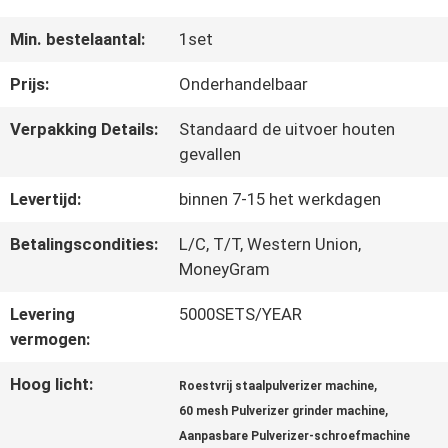
FABRIEKSREIS
Min. bestelaantal:
1set
Prijs:
Onderhandelbaar
KWALITEITSCONTROLE
Verpakking Details:
Standaard de uitvoer houten
gevallen
CONTACTEER
Levertijd:
binnen 7-15 het werkdagen
ONS
Betalingscondities:
L/C, T/T, Western Union,
MoneyGram
VERZOEK
Levering
5000SETS/YEAR
OM EEN
vermogen:
CITAAT
Hoog licht:
,
Roestvrij staalpulverizer machine
,
60 mesh Pulverizer grinder machine
Aanpasbare Pulverizer-schroefmachine