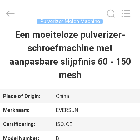
Machinery
(Henan)
Co.,
Ltd.
Pulverizer Molen Machine
All
Rights
Een moeiteloze pulverizer-
HUIS
Reserved.
schroefmachine met
PRODUCTEN
aanpasbare slijpfinis 60 - 150
mesh
VR-
SHOW
Place of Origin:
China
Merknaam:
EVERSUN
ONGEVEER
Certificering:
ISO, CE
ONS
Model Number:
B