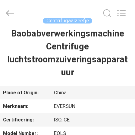
Machinery
(Henan)
Co.,
Ltd.
Centrifugaalzeefje
All
Rights
Baobabverwerkingsmachine
HUIS
Reserved.
Centrifuge
PRODUCTEN
luchtstroomzuiveringsapparat
uur
VR-
SHOW
Place of Origin:
China
Merknaam:
EVERSUN
ONGEVEER
Certificering:
ISO, CE
ONS
Model Number:
EQLS