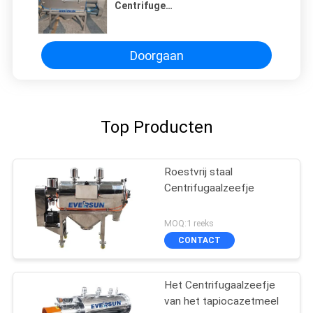
Centrifuge
luchtstroomzuiveringsapparatuur
Doorgaan
Top Producten
Roestvrij staal
Centrifugaalzeefje
MOQ:1 reeks
CONTACT
Het Centrifugaalzeefje
van het tapiocazetmeel