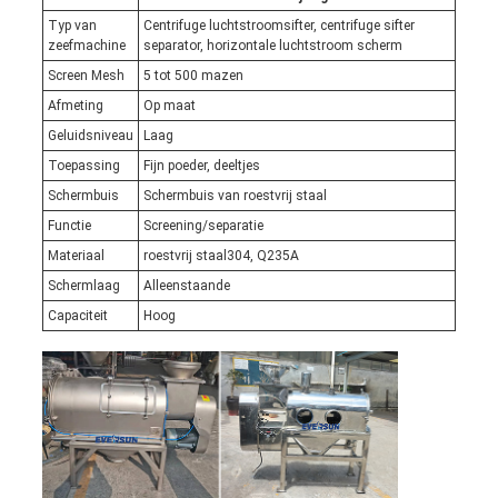
Typ van
Centrifuge luchtstroomsifter, centrifuge sifter
zeefmachine
separator, horizontale luchtstroom scherm
Screen Mesh
5 tot 500 mazen
Afmeting
Op maat
Geluidsniveau
Laag
Toepassing
Fijn poeder, deeltjes
Schermbuis
Schermbuis van roestvrij staal
Functie
Screening/separatie
Materiaal
roestvrij staal304, Q235A
Schermlaag
Alleenstaande
Capaciteit
Hoog