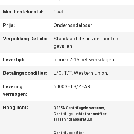
FABRIEKSREIS
Min. bestelaantal:
1set
Prijs:
Onderhandelbaar
KWALITEITSCONTROLE
Verpakking Details:
Standaard de uitvoer houten
gevallen
CONTACTEER
Levertijd:
binnen 7-15 het werkdagen
ONS
Betalingscondities:
L/C, T/T, Western Union,
Levering
5000SETS/YEAR
VERZOEK
vermogen:
OM EEN
Hoog licht:
,
Q235A Centrifugele screener
CITAAT
Centrifuge luchtstroomsifter-
screeningsapparatuur
,
Centrifuge sifter