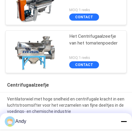
MOQ:1 reeks
CONTACT
Het Centrifugaalzeefje
van het tomatenpoeder
MOQ:1 reeks
CONTACT
Centrifugaalzeefje
Ventilatorwiel met hoge snelheid en centrifugale kracht in een
luchtstroomsifter voor het verzamelen van fijne deeltjes in de
voedings- en chemische industrie
Andy
Stainless Steel Explosion-proof Air-flow Sieve Powder
Screening Machine Air-flow Sorting Machine