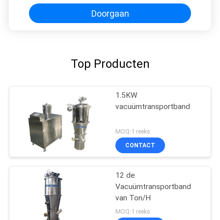
Doorgaan
Top Producten
1.5KW
vacuümtransportband
MOQ:1 reeks
CONTACT
12 de
Vacuümtransportband
van Ton/H
MOQ:1 reeks