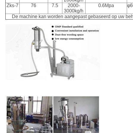
Zks-7
76
7.5
2000-
0.6Mpa
φ6
3000kg/h
De machine kan worden aangepast gebaseerd op uw beh