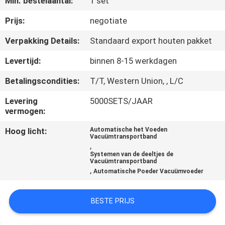
Min. bestelaantal:
1 set
KWALITEITSCONTROLE
Prijs:
negotiate
Verpakking Details:
Standaard export houten pakket
CONTACTEER
Levertijd:
binnen 8-15 werkdagen
ONS
Betalingscondities:
T/T, Western Union, , L/C
VERZOEK
Levering
5000SETS/JAAR
vermogen:
OM EEN
Hoog licht:
Automatische het Voeden
CITAAT
Vacuümtransportband
,
Systemen van de deeltjes de
Vacuümtransportband
SITEMAP
,
Automatische Poeder Vacuümvoeder
PRIVACYBELEID
BESTE PRIJS