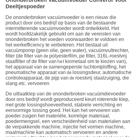
Ononderbroken Vacuümvoeder Converor voor
Deeltjespoeder
De ononderbroken vacuümvoeder is een nieuw die
product door ons bedrijf op basis van de bestaande
intermitterende vacuümvoeder wordt ontwikkeld. Het
wordt hoofdzakelijk gebruikt om aan de vereisten van
ononderbroken het voeden voorwaarden te voldoen en
het werkefficiency te verbeteren. Het bestaat uit
vacuümpomp (geen olie, geen water), vacuümvultrechter,
filter (de filter van
polyesterfilm, pe filter, 316L-roestvrij
de
staalfilter of de filter van
kinmetaal om te kiezen van),
het
het apparaat van
samengeperste luchtontploffing, het
de
pneumatische apparaat van
lossingsdeur, automatische
de
controleapparaat, de pijp van
roestvrij staalzuiging, die
de
slang etc. vervoeren
.
De uitlaatklep van de ononderbroken vacuümdievoeder
door ons bedrijf wordt geproduceerd keurt roterende klep,
met grote lossingshoeveelheid, stabiele verrichting en
eenvormige lossing goed. Het kan het vervoeren van
poeder zuigen het materiële, korrelige materiaal,
poedermengsel, een verscheidenheid van materialen aan
de verpakkende machine, injectie het vormen machine,
maalmachine kan automatisch vervoeren en andere