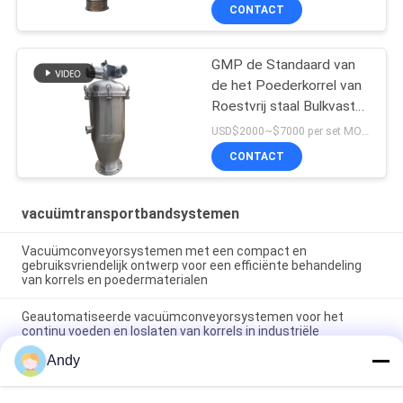
CONTACT
GMP de Standaard van
de het Poederkorrel van
Roestvrij staal Bulkvaste
lichamen
USD$2000~$7000 per set MOQ:1 reeks
Vacuümtransportband
CONTACT
vacuümtransportbandsystemen
Vacuümconveyorsystemen met een compact en
gebruiksvriendelijk ontwerp voor een efficiënte behandeling
van korrels en poedermaterialen
Geautomatiseerde vacuümconveyorsystemen voor het
continu voeden en loslaten van korrels in industriële
processen
Andy
Vacuümtransportsystemen ontworpen om poeder- en
korrelvormige materialen veilig te transporteren met stofvrije