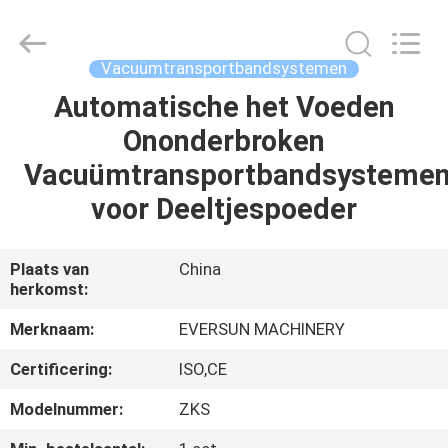
Machinery
(Henan)
Co.,
Ltd.
All
Vacuümtransportbandsystemen
Rights
Reserved.
Automatische het Voeden
HUIS
Ononderbroken
PRODUCTEN
Vacuümtransportbandsysteme
voor Deeltjespoeder
VR-
SHOW
Plaats van
China
herkomst:
ONGEVEER
Merknaam:
EVERSUN MACHINERY
ONS
Certificering:
ISO,CE
Modelnummer:
ZKS
FABRIEKSREIS