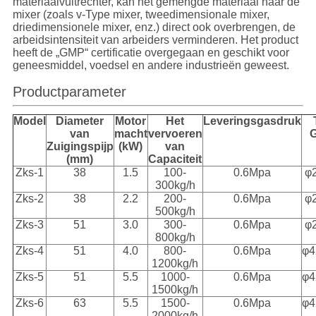
materiaalvultrechter, kan het gemengde materiaal naar de
mixer (zoals v-Type mixer, tweedimensionale mixer,
driedimensionele mixer, enz.) direct ook overbrengen, de
arbeidsintensiteit van arbeiders verminderen. Het product
heeft de „GMP“ certificatie overgegaan en geschikt voor
geneesmiddel, voedsel en andere industrieën geweest.
Productparameter
Model
Diameter
Motor
Het
Leveringsgasdruk
van
macht
vervoeren
G
Zuigingspijp
(kW)
van
(mm)
Capaciteit
Zks-1
38
1.5
100-
0.6Mpa
φ
300kg/h
Zks-2
38
2.2
200-
0.6Mpa
φ
500kg/h
Zks-3
51
3.0
300-
0.6Mpa
φ
800kg/h
Zks-4
51
4.0
800-
0.6Mpa
φ4
1200kg/h
Zks-5
51
5.5
1000-
0.6Mpa
φ4
1500kg/h
Zks-6
63
5.5
1500-
0.6Mpa
φ4
2000kg/h