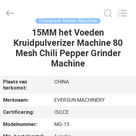
Machinery
(Henan)
Co.,
Ltd.
All
Pulverizer Molen Machine
Rights
Reserved.
15MM het Voeden
HUIS
Kruidpulverizer Machine 80
PRODUCTEN
Mesh Chili Pepper Grinder
Machine
VR-
SHOW
Plaats van
CHINA
herkomst:
ONGEVEER
Merknaam:
EVERSUN MACHINERY
ONS
Certificering:
ISO,CE
Modelnummer:
MG-15
FABRIEKSREIS