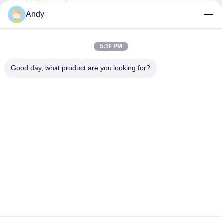
Resilient Materials
Andy
Geavanceerde pulverizer grinders voor het verpletteren in de
chemische, medische en voedingsmiddelenindustrie
5:19 PM
Universele breekmachine De essentiële uitrusting voor
materiaalreductie en hulpbronnengebruik
Good day, what product are you looking for?
populaire categorieën
Alle
Draaiende 
Trillingsonderzoeksmachine
Onderzoeksmachine
De Machine Van Het 
Bulkzaklosinstallatie
Tuimelschakelaaronderzoek
De Machine Van De 
Vacuümtransportbandsystemen
Lintmixer
Poeder Die Machine 
Pulverizer Molen 
Zeven
Machine