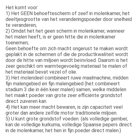
Het komt voor:
1) Het GEEN behoeftescherm of zeef in molenkamer, het
deeltjesgrootte van het veranderingspoeder door snelheid
te veranderen;
2) Omdat het het geen scherm in molenkamer, wanneer
het malen heeft, is er geen hitte die in molenkamer
toenemen;
Geen behoefte om zich macht ongerust te maken wordt
geplakt in de schermen of die de productkwaliteit wordt
door de hitte van miljoen wordt beïnvloed. Daarom is het
zeer geschikt om warmtegevoelig materiaal te malen of
het materiaal bevat vezel of olie.
3) Het molendeel combineert ruwe maalmachine, midden
fijn malengebied en fijn malengebied (het combineert
stadium 3 die in één keer malen) samen, welke middelen
het maakt poeder van grote zeer efficiënte grondstof
direct zuiveren kan.
4) Het kan meer macht bewaren, is zijn capaciteit veel
groter dan andere zelfde motor traditionele miljoen.
5) U kunt grote grondstof voeden. (als volledige gember,
kan de volledige kurkuma, volledige Spaanse pepers direct
in de molenkamer, het hen in fijn poeder direct malen.)