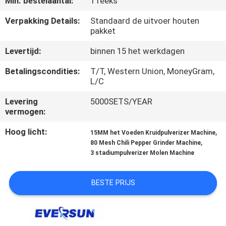
Min. bestelaantal:
1 reeks
KWALITEITSCONTROLE
Verpakking Details:
Standaard de uitvoer houten
pakket
Levertijd:
binnen 15 het werkdagen
CONTACTEER
ONS
Betalingscondities:
T/T, Western Union, MoneyGram,
L/C
VERZOEK
Levering
5000SETS/YEAR
vermogen:
OM EEN
Hoog licht:
,
15MM het Voeden Kruidpulverizer Machine
CITAAT
,
80 Mesh Chili Pepper Grinder Machine
3 stadiumpulverizer Molen Machine
SITEMAP
BESTE PRIJS
PRIVACYBELEID