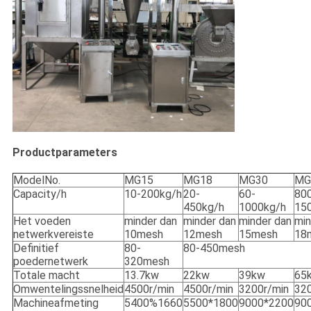
Productparameters
ModelNo.
MG15
MG18
MG30
MG
Capacity/h
10-200kg/h
20-
60-
80
450kg/h
1000kg/h
15
Het voeden
minder dan
minder dan
minder dan
min
netwerkvereiste
10mesh
12mesh
15mesh
18
Definitief
80-
80-450mesh
poedernetwerk
320mesh
Totale macht
13.7kw
22kw
39kw
65
Omwentelingssnelheid
4500r/min
4500r/min
3200r/min
320
Machineafmeting
5400%1660
5500*1800
9000*2200
90