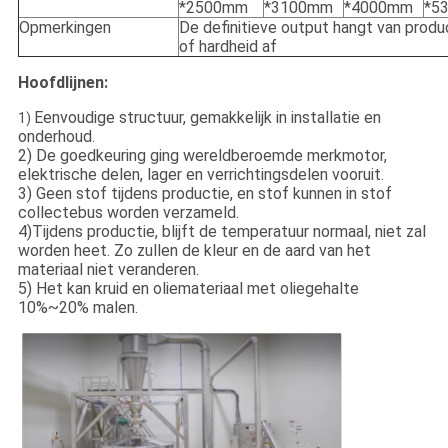
*2500mm
*3100mm
*4000mm
*5
Opmerkingen
De definitieve output hangt van prod
of hardheid af
Hoofdlijnen:
Eenvoudige structuur, gemakkelijk in installatie en
1)
onderhoud.
2) De goedkeuring ging wereldberoemde merkmotor,
elektrische delen, lager en verrichtingsdelen vooruit.
3) Geen stof tijdens productie, en stof kunnen in stof
collectebus worden verzameld.
4)Tijdens productie, blijft de temperatuur normaal, niet zal
worden heet. Zo zullen de kleur en de aard van het
materiaal niet veranderen.
5) Het kan kruid en oliemateriaal met oliegehalte
10%~20% malen.