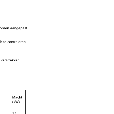
worden aangepast
h te controleren.
 verstrekken
Macht
(kW)
1.5