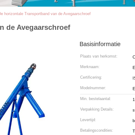
De horizontale Transportband van de Avegaarschroef
an de Avegaarschroef
Basisinformatie
Plaats van herkomst:
C
Merknaam:
Certificering:
I
Modelnummer:
E
Min. bestelaantal:
1
Verpakking Details:
s
Levertijd:
b
Betalingscondities:
T