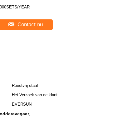
000SETS/YEAR
Contact nu
Roestvrij staal
Het Verzoek van de klant
EVERSUN
modderavegaar
,