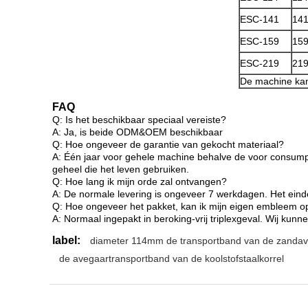
ESC-141
14
ESC-159
15
ESC-219
21
De machine ka
FAQ
Q: Is het beschikbaar speciaal vereiste?
A: Ja, is beide ODM&OEM beschikbaar
Q: Hoe ongeveer de garantie van gekocht materiaal?
A: Één jaar voor gehele machine behalve de voor consump
geheel die het leven gebruiken.
Q: Hoe lang ik mijn orde zal ontvangen?
A: De normale levering is ongeveer 7 werkdagen. Het eind
Q: Hoe ongeveer het pakket, kan ik mijn eigen embleem o
A: Normaal ingepakt in beroking-vrij triplexgeval. Wij ku
label:
diameter 114mm de transportband van de zanda
de avegaartransportband van de koolstofstaalkorrel