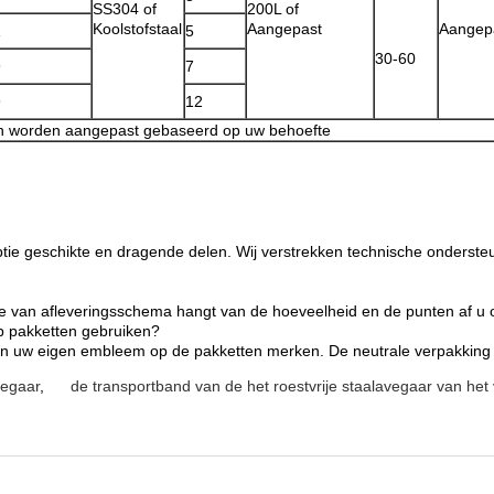
SS304 of
200L of
Koolstofstaal
Aangepast
Aangep
1
5
30-60
9
7
9
12
n worden aangepast gebaseerd op uw behoefte
tie geschikte en dragende delen. Wij verstrekken technische onderste
e van afleveringsschema hangt van de hoeveelheid en de punten af u o
p pakketten gebruiken?
nnen uw eigen embleem op de pakketten merken. De neutrale verpakking 
vegaar
,
de transportband van de het roestvrije staalavegaar van he