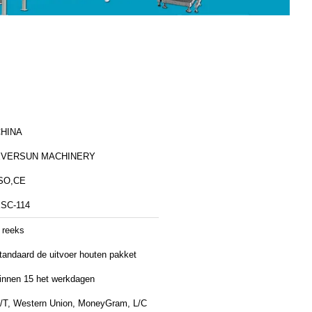
HINA
EVERSUN MACHINERY
SO,CE
SC-114
 reeks
tandaard de uitvoer houten pakket
innen 15 het werkdagen
/T, Western Union, MoneyGram, L/C