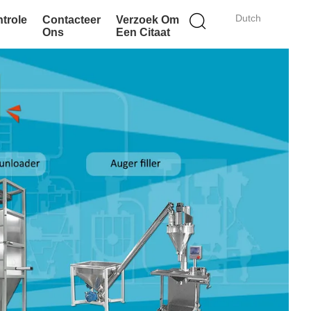
Dutch
ntrole
Contacteer
Verzoek Om
Ons
Een Citaat