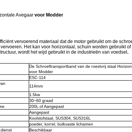
zontale Avegaar
voor Modder
fficiënt vervoerend materiaal dat de motor gebruikt om de schroef
 vervoeren. Het kan voor horizontaal, schuin worden gebruikt of 
uctuur, wordt het wijd gebruikt in de industrieën van voedsel,
De Schroeftransportband van de roestvrij staal Horizo
voor Modder
ESC-114
van
114mm
1.5kw
30~60 graad
ume
200L of Aangepast
Aangepast
Koolstofstaal, SUS304, SUS316L
poeder, korrel, bulkvaste lichamen
dienst
Beschikbaar