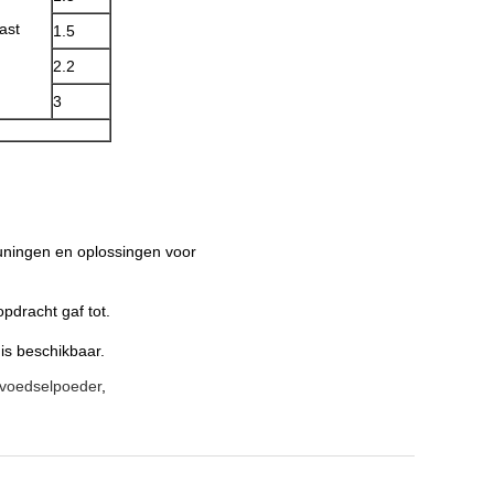
ast
1.5
2.2
3
uningen en oplossingen voor
pdracht gaf tot.
is beschikbaar.
t voedselpoeder
,