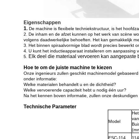
Eigenschappen
1.
De machine is flexibele techniekstructuur, is het hoofdza
2. De inham en de afzet kunnen op het werk van scène w
volgens daadwerkelijke behoeften. Het kan gemakkelijk m
3. Het binnen spiraalvormige blad wordt precies bewerkt om
4. U kunt het inductieapparaat installeren om aanpassing 
Elk deel die materiaal vervoeren kan aangepaste b
5.
Hoe te om de juiste machine te kiezen
Onze ingenieurs zullen geschikt machinemodel gebaseerd o
onder informatie:
Welke materialen behandelt u en de dichtheid?
Welke vervoerende capaciteit hebt u nodig één uur?
Na het kennen boven informatie, zullen onze deskundigen h
Technische Parameter
Het
van
Model
Bui
(m
ESC-114
114