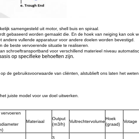
kelijk samengesteld uit motor, shell buis en spiraal.
ordt gebaseerd worden gemaakt die. En de hoek van neiging kan ook 
et andere vullende apparatuur voor andere doelen worden bevestigd.
 de beste vervoerende situatie te realiseren.
van schroeftransportband voor verschillend materieel niveau automatisc
asis op specifieke behoeften zijn.
p de gebruiksvoorwaarde van cliënten, alstublieft ons laten het weten
et juiste model voor uw doel uitwerken.
 vervoeren
Output
Hoek
Materiaal
Vultrechtervolume
Votage
sdiameter
(m3/h)
(graad)
m)
3