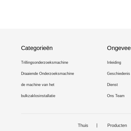
Categorieën
Ongevee
Trillingsonderzoeksmachine
Inleiding
Draaiende Onderzoeksmachine
Geschiedenis
de machine van het
Dienst
tuimelschakelaaronderzoek
bulkzaklosinstallatie
Ons Team
Thuis
Producten