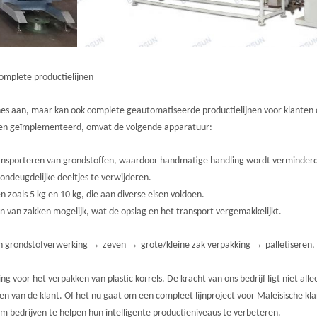
complete productielijnen
nes aan, maar kan ook complete geautomatiseerde productielijnen voor klanten 
n en geïmplementeerd, omvat de volgende apparatuur:
ransporteren van grondstoffen, waardoor handmatige handling wordt verminder
 ondeugdelijke deeltjes te verwijderen.
 zoals 5 kg en 10 kg, die aan diverse eisen voldoen.
 van zakken mogelijk, wat de opslag en het transport vergemakkelijkt.
→
→
→
an grondstofverwerking
zeven
grote/kleine zak verpakking
palletiseren,
g voor het verpakken van plastic korrels. De kracht van ons bedrijf ligt niet al
en van de klant. Of het nu gaat om een compleet lijnproject voor Maleisische k
 bedrijven te helpen hun intelligente productieniveaus te verbeteren.