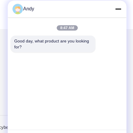
Andy
8:47 AM
Good day, what product are you looking 
for?
Mail ons
Send
cybeleid
Mobiele site