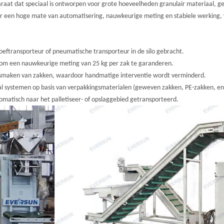
at dat speciaal is ontworpen voor grote hoeveelheden granulair materiaal, gesc
r een hoge mate van automatisering, nauwkeurige meting en stabiele werking, wa
oeftransporteur of pneumatische transporteur in de silo gebracht.
m een nauwkeurige meting van 25 kg per zak te garanderen.
smaken van zakken, waardoor handmatige interventie wordt verminderd.
al systemen op basis van verpakkingsmaterialen (geweven zakken, PE-zakken, en
matisch naar het palletiseer- of opslaggebied getransporteerd.